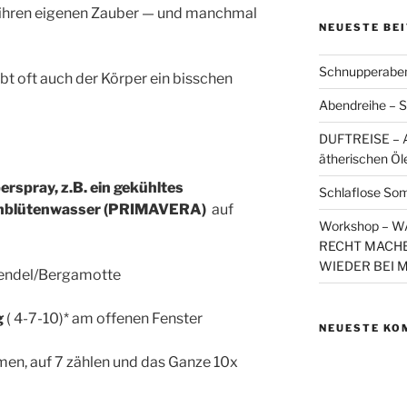
hren eigenen Zauber — und manchmal
NEUESTE BE
Schnupperaben
bt oft auch der Körper ein bisschen
Abendreihe – S
DUFTREISE – A
ätherischen Öl
rspray, z.B. ein gekühltes
Schlaflose So
enblütenwasser (PRIMAVERA)
auf
Workshop – 
RECHT MACHE
WIEDER BEI 
endel/Bergamotte
g
( 4-7-10)* am offenen Fenster
NEUESTE KO
tmen, auf 7 zählen und das Ganze 10x