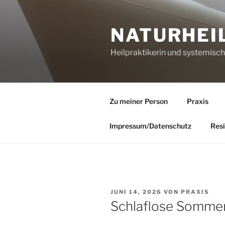
Zum
Inhalt
NATURHEI
springen
Heilpraktikerin und systemisc
Zu meiner Person
Praxis
Impressum/Datenschutz
Resi
VERÖFFENTLICHT
JUNI 14, 2026
VON
PRAXIS
AM
Schlaflose Somme