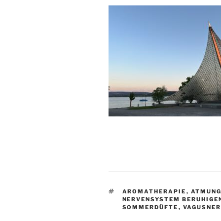
SCHLAGWÖRTER
AROMATHERAPIE
,
ATMUN
NERVENSYSTEM BERUHIGE
SOMMERDÜFTE
,
VAGUSNER