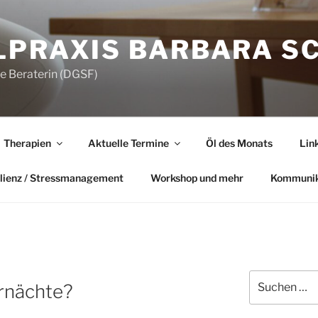
LPRAXIS BARBARA S
he Beraterin (DGSF)
Therapien
Aktuelle Termine
Öl des Monats
Lin
lienz / Stressmanagement
Workshop und mehr
Kommunik
Suchen
rnächte?
nach: