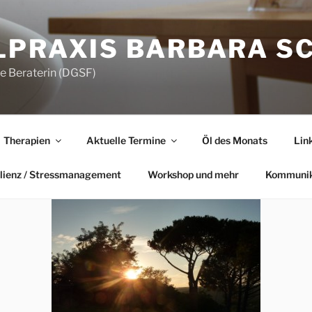
LPRAXIS BARBARA S
he Beraterin (DGSF)
Therapien
Aktuelle Termine
Öl des Monats
Lin
lienz / Stressmanagement
Workshop und mehr
Kommunik