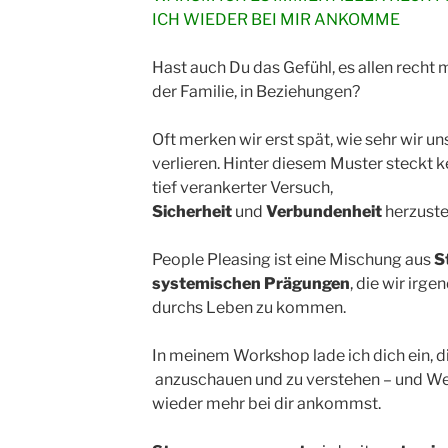
ICH WIEDER BEI MIR ANKOMME
Hast auch Du das Gefühl, es allen recht
der Familie, in Beziehungen?
Oft merken wir erst spät, wie sehr wir u
verlieren. Hinter diesem Muster steckt ke
tief verankerter Versuch,
Sicherheit
und
Verbundenheit
herzuste
People Pleasing ist eine Mischung aus
S
systemischen Prägungen
, die wir irg
durchs Leben zu kommen.
In meinem Workshop lade ich dich ein, d
anzuschauen und zu verstehen – und We
wieder mehr bei dir ankommst.