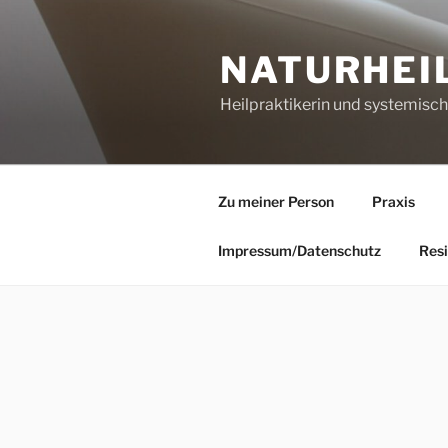
Zum
Inhalt
NATURHEI
springen
Heilpraktikerin und systemisc
Zu meiner Person
Praxis
Impressum/Datenschutz
Resi