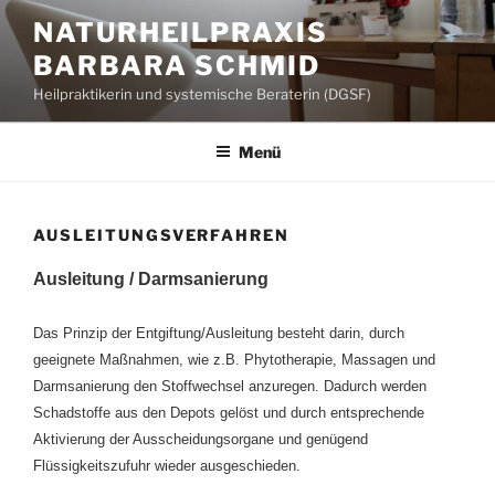
Zum
NATURHEILPRAXIS
Inhalt
BARBARA SCHMID
springen
Heilpraktikerin und systemische Beraterin (DGSF)
Menü
AUSLEITUNGSVERFAHREN
Ausleitung / Darmsanierung
Das Prinzip der Entgiftung/Ausleitung besteht darin, durch
geeignete Maßnahmen, wie z.B. Phytotherapie, Massagen und
Darmsanierung den Stoffwechsel anzuregen. Dadurch werden
Schadstoffe aus den Depots gelöst und durch entsprechende
Aktivierung der Ausscheidungsorgane und genügend
Flüssigkeitszufuhr wieder ausgeschieden.