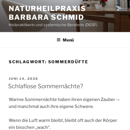
Zum
NATURHEILPRAXIS
Inhalt
BARBARA SCHMID
springen
Heilpraktikerin und systemische Beraterin (DGSF)
Menü
SCHLAGWORT:
SOMMERDÜFTE
VERÖFFENTLICHT
JUNI 14, 2026
AM
Schlaflose Sommernächte?
Warme Sommernächte haben ihren eigenen Zauber —
und manchmal auch ihre eigene Schwere.
Wenn die Luft warm bleibt, bleibt oft auch der Körper
ein bisschen „wach“.