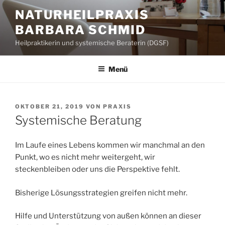
Zum
NATURHEILPRAXIS
Inhalt
BARBARA SCHMID
springen
Heilpraktikerin und systemische Beraterin (DGSF)
Menü
VERÖFFENTLICHT
OKTOBER 21, 2019
VON
PRAXIS
AM
Systemische Beratung
Im Laufe eines Lebens kommen wir manchmal an den
Punkt, wo es nicht mehr weitergeht, wir
steckenbleiben oder uns die Perspektive fehlt.
Bisherige Lösungsstrategien greifen nicht mehr.
Hilfe und Unterstützung von außen können an dieser