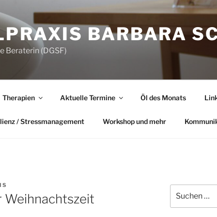
LPRAXIS BARBARA S
he Beraterin (DGSF)
Therapien
Aktuelle Termine
Öl des Monats
Lin
lienz / Stressmanagement
Workshop und mehr
Kommunik
IS
Suchen
r Weihnachtszeit
nach: