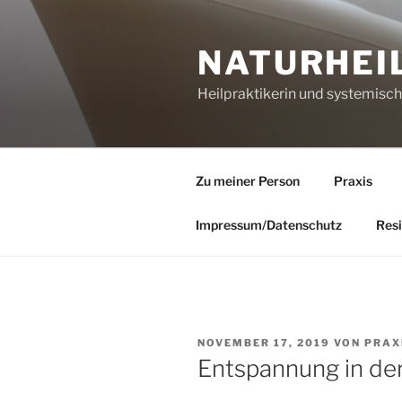
Zum
Inhalt
NATURHEI
springen
Heilpraktikerin und systemisc
Zu meiner Person
Praxis
Impressum/Datenschutz
Resi
VERÖFFENTLICHT
NOVEMBER 17, 2019
VON
PRAX
AM
Entspannung in de