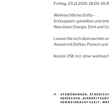
Freitag, 29.11.2019, 18:00-19:
Weihnachtliche Düfte –
Schnuppern, genießen und en
Was lösen Orange, Zimt und Co
Lassen Sie sich überraschen un
Abend mit Düften, Punsch und e
Kosten 25€ incl. einer weihnac
SCHLAGWÖRTER
ATEMÜBUNGEN
,
ÄTHERISC
GENIESSEN
,
KINDHEITSER
VORWEIHNACHTSZEIT
,
WÄ