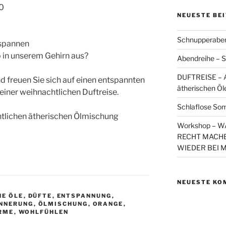
30
NEUESTE BE
Schnupperaben
tspannen
 in unserem Gehirn aus?
Abendreihe – S
DUFTREISE – A
d freuen Sie sich auf einen entspannten
ätherischen Öl
iner weihnachtlichen Duftreise.
Schlaflose So
htlichen ätherischen Ölmischung
Workshop – 
RECHT MACHE
WIEDER BEI 
NEUESTE KO
HE ÖLE
,
DÜFTE
,
ENTSPANNUNG
,
INNERUNG
,
ÖLMISCHUNG
,
ORANGE
,
RME
,
WOHLFÜHLEN