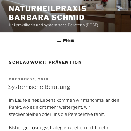
Zum
NATURHEILPRAXIS
Inhalt
BARBARA SCHMID
springen
Heilpraktikerin und systemische Beraterin (DGSF)
Menü
SCHLAGWORT:
PRÄVENTION
VERÖFFENTLICHT
OKTOBER 21, 2019
AM
Systemische Beratung
Im Laufe eines Lebens kommen wir manchmal an den
Punkt, wo es nicht mehr weitergeht, wir
steckenbleiben oder uns die Perspektive fehlt.
Bisherige Lösungsstrategien greifen nicht mehr.