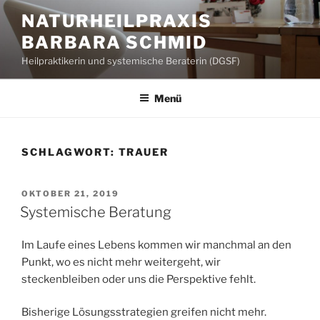
Zum
NATURHEILPRAXIS
Inhalt
BARBARA SCHMID
springen
Heilpraktikerin und systemische Beraterin (DGSF)
Menü
SCHLAGWORT:
TRAUER
VERÖFFENTLICHT
OKTOBER 21, 2019
AM
Systemische Beratung
Im Laufe eines Lebens kommen wir manchmal an den
Punkt, wo es nicht mehr weitergeht, wir
steckenbleiben oder uns die Perspektive fehlt.
Bisherige Lösungsstrategien greifen nicht mehr.