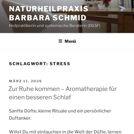
Zum
NATURHEILPRAXIS
Inhalt
BARBARA SCHMID
springen
Heilpraktikerin und systemische Beraterin (DGSF)
Menü
SCHLAGWORT:
STRESS
VERÖFFENTLICHT
MÄRZ 11, 2026
AM
Zur Ruhe kommen – Aromatherapie für
einen besseren Schlaf
Sanfte Düfte, kleine Rituale und ein persönlicher
Duftanker.
Willst Du mit eintauchen in die Welt der Düfte, lernen