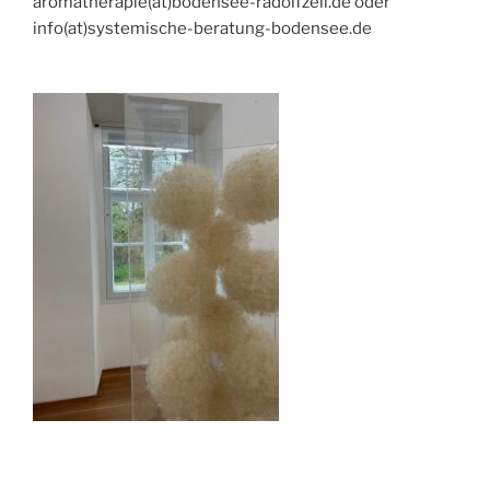
aromatherapie(at)bodensee-radolfzell.de oder
info(at)systemische-beratung-bodensee.de