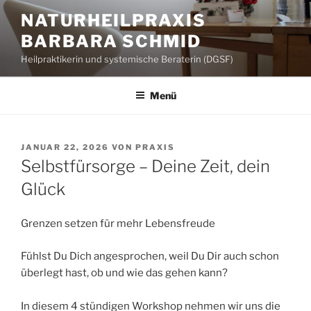
Zum
NATURHEILPRAXIS
Inhalt
BARBARA SCHMID
springen
Heilpraktikerin und systemische Beraterin (DGSF)
Menü
VERÖFFENTLICHT
JANUAR 22, 2026
VON
PRAXIS
AM
Selbstfürsorge – Deine Zeit, dein
Glück
Grenzen setzen für mehr Lebensfreude
Fühlst Du Dich angesprochen, weil Du Dir auch schon
überlegt hast, ob und wie das gehen kann?
In diesem 4 stündigen Workshop nehmen wir uns die