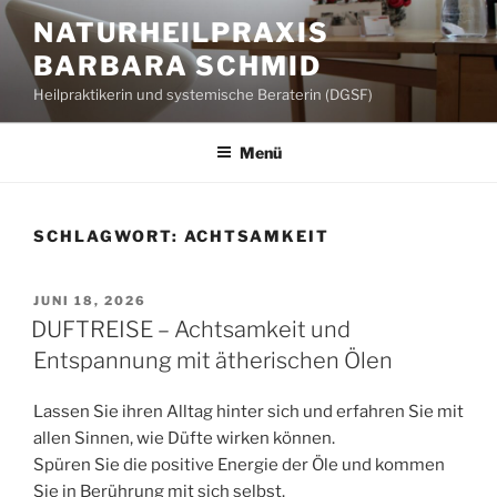
Zum
NATURHEILPRAXIS
Inhalt
BARBARA SCHMID
springen
Heilpraktikerin und systemische Beraterin (DGSF)
Menü
SCHLAGWORT:
ACHTSAMKEIT
VERÖFFENTLICHT
JUNI 18, 2026
AM
DUFTREISE – Achtsamkeit und
Entspannung mit ätherischen Ölen
Lassen Sie ihren Alltag hinter sich und erfahren Sie mit
allen Sinnen, wie Düfte wirken können.
Spüren Sie die positive Energie der Öle und kommen
Sie in Berührung mit sich selbst.