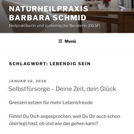
Zum
NATURHEILPRAXIS
Inhalt
BARBARA SCHMID
springen
Heilpraktikerin und systemische Beraterin (DGSF)
Menü
SCHLAGWORT:
LEBENDIG SEIN
VERÖFFENTLICHT
JANUAR 22, 2026
AM
Selbstfürsorge – Deine Zeit, dein Glück
Grenzen setzen für mehr Lebensfreude
Fühlst Du Dich angesprochen, weil Du Dir auch schon
überlegt hast, ob und wie das gehen kann?