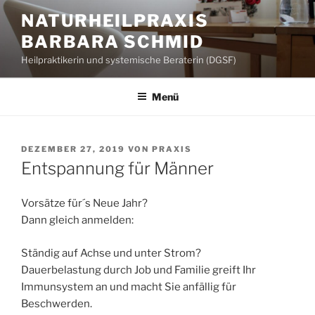
Zum
NATURHEILPRAXIS
Inhalt
BARBARA SCHMID
springen
Heilpraktikerin und systemische Beraterin (DGSF)
Menü
VERÖFFENTLICHT
DEZEMBER 27, 2019
VON
PRAXIS
AM
Entspannung für Männer
Vorsätze für´s Neue Jahr?
Dann gleich anmelden:
Ständig auf Achse und unter Strom?
Dauerbelastung durch Job und Familie greift Ihr
Immunsystem an und macht Sie anfällig für
Beschwerden.