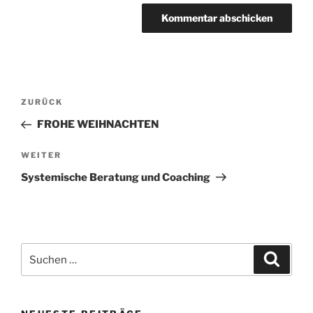
Beitragsnavigation
Vorheriger
ZURÜCK
Beitrag
FROHE WEIHNACHTEN
Nächster
WEITER
Beitrag
Systemische Beratung und Coaching
Suchen
Suche
nach: