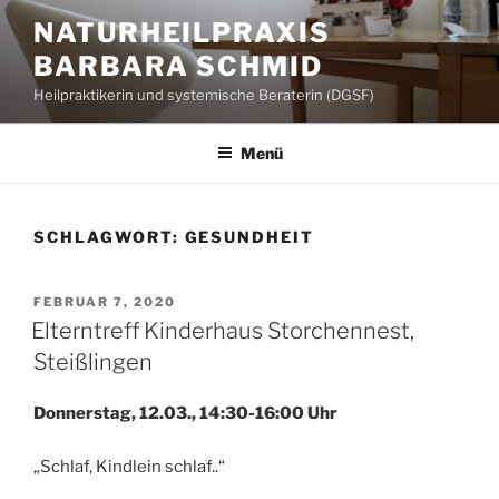
Zum
NATURHEILPRAXIS
Inhalt
BARBARA SCHMID
springen
Heilpraktikerin und systemische Beraterin (DGSF)
Menü
SCHLAGWORT:
GESUNDHEIT
VERÖFFENTLICHT
FEBRUAR 7, 2020
AM
Elterntreff Kinderhaus Storchennest,
Steißlingen
Donnerstag, 12.03., 14:30-16:00 Uhr
„Schlaf, Kindlein schlaf..“