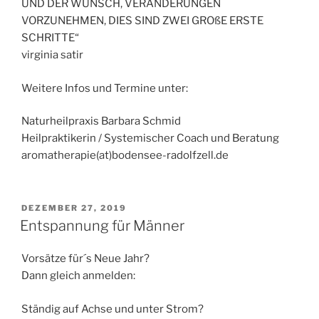
UND DER WUNSCH, VERÄNDERUNGEN
VORZUNEHMEN, DIES SIND ZWEI GROßE ERSTE
SCHRITTE“
virginia satir
Weitere Infos und Termine unter:
Naturheilpraxis Barbara Schmid
Heilpraktikerin / Systemischer Coach und Beratung
aromatherapie(at)bodensee-radolfzell.de
VERÖFFENTLICHT
DEZEMBER 27, 2019
AM
Entspannung für Männer
Vorsätze für´s Neue Jahr?
Dann gleich anmelden:
Ständig auf Achse und unter Strom?