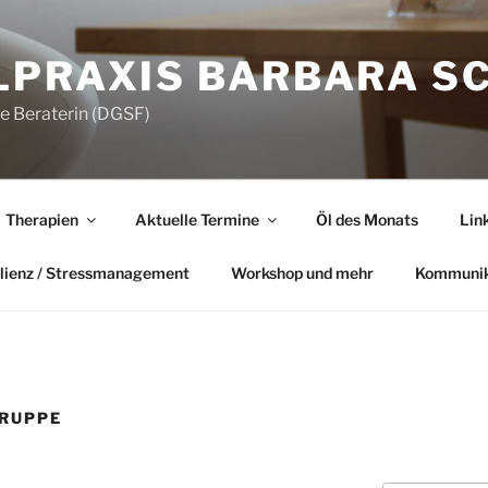
LPRAXIS BARBARA S
he Beraterin (DGSF)
Therapien
Aktuelle Termine
Öl des Monats
Lin
lienz / Stressmanagement
Workshop und mehr
Kommunik
RUPPE