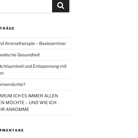
Suchen
ITRÄGE
d Aromatherapie – Basisseminar
eelische Gesundheit
chtsamkeit und Entspannung mit
en
mmernächte?
WARUM ICH ES IMMER ALLEN
N MÖCHTE – UND WIE ICH
MIR ANKOMME
MMENTARE