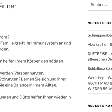
Suchen
änner
nach:
NEUESTE BE
Schnupperaben
trom?
Familie greift Ihr Immunsystem an und
Abendreihe – S
rden.
DUFTREISE – A
ätherischen Öl
 helfen Ihrem Körper, den nötigen
Schlaflose So
werden, Verspannungen,
Workshop – 
örungen? Lernen Sie sich und ihren
RECHT MACHE
e eine Balance in Ihrem Alltag.
WIEDER BEI 
ngen und Düfte helfen Ihnen wieder in
NEUESTE KO