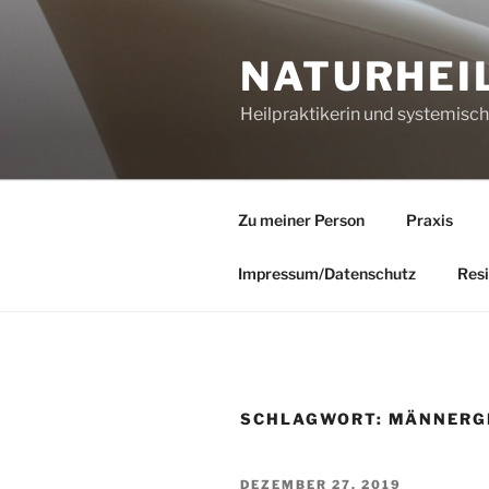
Zum
Inhalt
NATURHEI
springen
Heilpraktikerin und systemisc
Zu meiner Person
Praxis
Impressum/Datenschutz
Resi
SCHLAGWORT:
MÄNNERG
VERÖFFENTLICHT
DEZEMBER 27, 2019