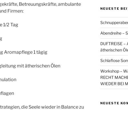
gekräfte, Betreuungskräfte, ambulante
NEUESTE BE
und Firmen:
Schnupperaben
e 1/2 Tag
Abendreihe – S
ig
DUFTREISE – A
ätherischen Öl
ng Aromapflege 1 tägig
Schlaflose So
gleitung mit ätherischen Ölen
Workshop – 
RECHT MACHE
mulation
WIEDER BEI 
uflagen
NEUESTE KO
rategien, die Seele wieder in Balance zu