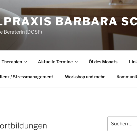
LPRAXIS BARBARA S
he Beraterin (DGSF)
Therapien
Aktuelle Termine
Öl des Monats
Lin
lienz / Stressmanagement
Workshop und mehr
Kommunik
Suchen
fortbildungen
nach: