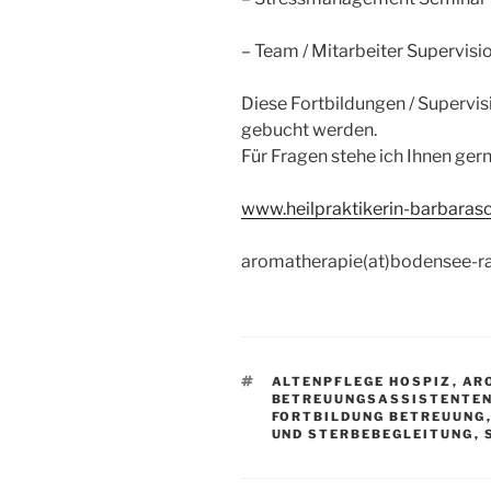
– Team / Mitarbeiter Supervisi
Diese Fortbildungen / Supervi
gebucht werden.
Für Fragen stehe ich Ihnen ger
www.heilpraktikerin-barbaras
aromatherapie(at)bodensee-ra
SCHLAGWÖRTER
ALTENPFLEGE HOSPIZ
,
AR
BETREUUNGSASSISTENTE
FORTBILDUNG BETREUUNG
UND STERBEBEGLEITUNG
,