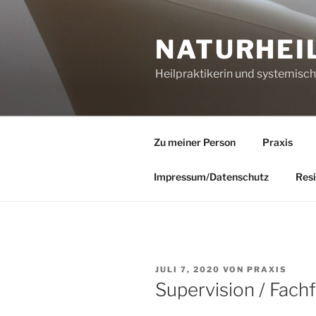
Zum
Inhalt
NATURHEI
springen
Heilpraktikerin und systemisc
Zu meiner Person
Praxis
Impressum/Datenschutz
Resi
VERÖFFENTLICHT
JULI 7, 2020
VON
PRAXIS
AM
Supervision / Fach