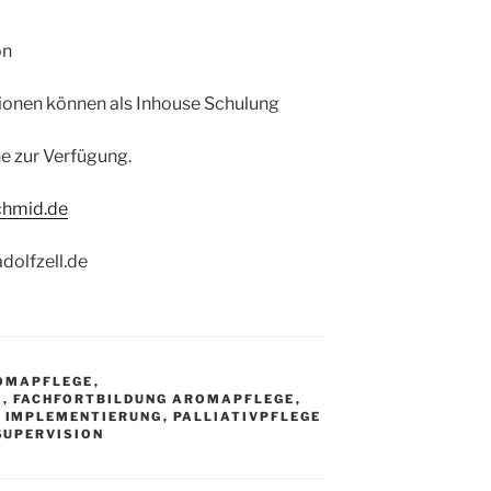
on
sionen können als Inhouse Schulung
ne zur Verfügung.
chmid.de
dolfzell.de
OMAPFLEGE
,
N
,
FACHFORTBILDUNG AROMAPFLEGE
,
,
IMPLEMENTIERUNG
,
PALLIATIVPFLEGE
SUPERVISION