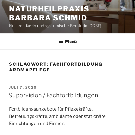
Zum
NATURHEILPRAXIS
Inhalt
BARBARA SCHMID
springen
Heilpraktikerin und systemische Beraterin (DGSF)
Menü
SCHLAGWORT:
FACHFORTBILDUNG
AROMAPFLEGE
VERÖFFENTLICHT
JULI 7, 2020
AM
Supervision / Fachfortbildungen
Fortbildungsangebote für Pflegekräfte,
Betreuungskräfte, ambulante oder stationäre
Einrichtungen und Firmen: