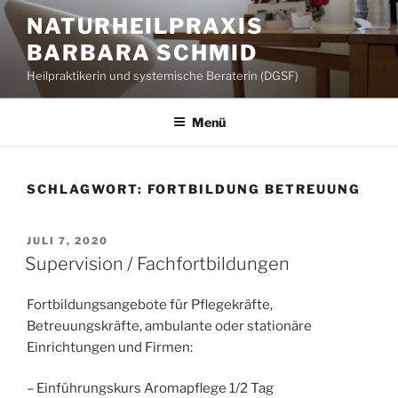
Zum
NATURHEILPRAXIS
Inhalt
BARBARA SCHMID
springen
Heilpraktikerin und systemische Beraterin (DGSF)
Menü
SCHLAGWORT:
FORTBILDUNG BETREUUNG
VERÖFFENTLICHT
JULI 7, 2020
AM
Supervision / Fachfortbildungen
Fortbildungsangebote für Pflegekräfte,
Betreuungskräfte, ambulante oder stationäre
Einrichtungen und Firmen:
– Einführungskurs Aromapflege 1/2 Tag