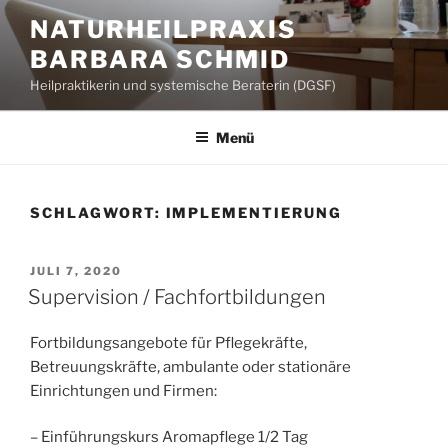
Zum
NATURHEILPRAXIS
Inhalt
BARBARA SCHMID
springen
Heilpraktikerin und systemische Beraterin (DGSF)
Menü
SCHLAGWORT:
IMPLEMENTIERUNG
VERÖFFENTLICHT
JULI 7, 2020
AM
Supervision / Fachfortbildungen
Fortbildungsangebote für Pflegekräfte,
Betreuungskräfte, ambulante oder stationäre
Einrichtungen und Firmen:
– Einführungskurs Aromapflege 1/2 Tag