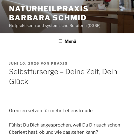
Zum
NATURHEILPRAXIS
Inhalt
BARBARA SCHMID
springen
Heilpraktikerin und systemische Beraterin (DGSF)
Menü
VERÖFFENTLICHT
JUNI 10, 2026
VON
PRAXIS
AM
Selbstfürsorge – Deine Zeit, Dein
Glück
Grenzen setzen für mehr Lebensfreude
Fühlst Du Dich angesprochen, weil Du Dir auch schon
überlegt hast, ob und wie das gehen kann?