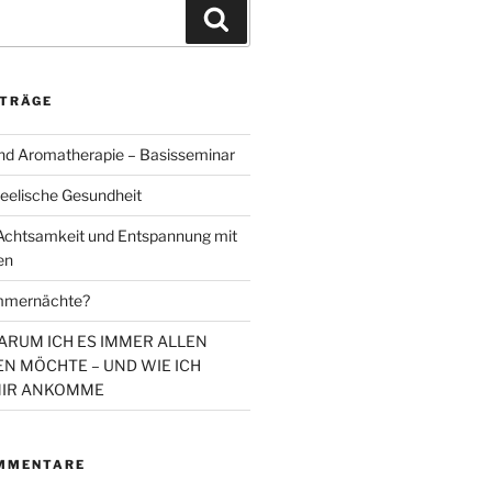
Suchen
ITRÄGE
d Aromatherapie – Basisseminar
eelische Gesundheit
chtsamkeit und Entspannung mit
en
mmernächte?
WARUM ICH ES IMMER ALLEN
N MÖCHTE – UND WIE ICH
MIR ANKOMME
MMENTARE