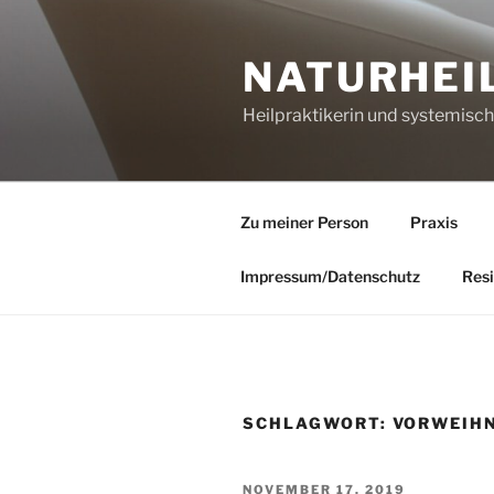
Zum
Inhalt
NATURHEI
springen
Heilpraktikerin und systemisc
Zu meiner Person
Praxis
Impressum/Datenschutz
Resi
SCHLAGWORT:
VORWEIH
VERÖFFENTLICHT
NOVEMBER 17, 2019