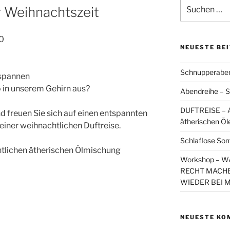
Suchen
r Weihnachtszeit
nach:
30
NEUESTE BE
Schnupperaben
tspannen
 in unserem Gehirn aus?
Abendreihe – S
DUFTREISE – A
d freuen Sie sich auf einen entspannten
ätherischen Öl
iner weihnachtlichen Duftreise.
Schlaflose So
htlichen ätherischen Ölmischung
Workshop – 
RECHT MACHE
WIEDER BEI 
NEUESTE KO