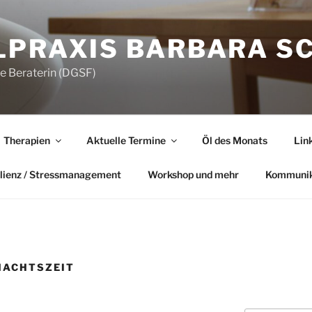
LPRAXIS BARBARA S
he Beraterin (DGSF)
Therapien
Aktuelle Termine
Öl des Monats
Lin
lienz / Stressmanagement
Workshop und mehr
Kommunik
NACHTSZEIT