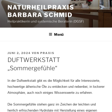
Zum
NATURHEILPRAXIS
Inhalt
BARBARA SCHMID
springen
Heilpraktikerin und systemische Beraterin (DGSF)
Menü
VERÖFFENTLICHT
JUNI 2, 2024
VON
PRAXIS
AM
DUFTWERKSTATT
„Sommergefühle“
In der Duftwerkstatt gibt es die Möglichkeit für alle Interessierte,
hochwertige ätherische Öle zu entdecken und nebenbei, in lockerer
Atmosphäre, auch noch einiges Wissenswerte zu erfahren.
Die Sommergefühle stehen ganz im Zeichen der leichten und
herrlich erfrischenden Hydrolate mit Herstellung eines eigenen