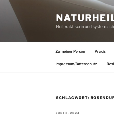
Zum
Inhalt
NATURHEI
springen
Heilpraktikerin und systemisc
Zu meiner Person
Praxis
Impressum/Datenschutz
Resi
SCHLAGWORT:
ROSENDU
VERÖFFENTLICHT
JUNI 2, 2024