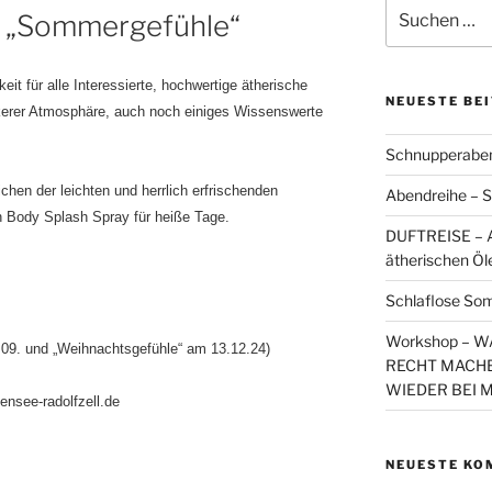
Suchen
„Sommergefühle“
nach:
keit für alle Interessierte, hochwertige ätherische
NEUESTE BE
kerer Atmosphäre, auch noch einiges Wissenswerte
Schnupperaben
hen der leichten und herrlich erfrischenden
Abendreihe – S
n Body Splash Spray für heiße Tage.
DUFTREISE – A
ätherischen Öl
Schlaflose So
Workshop – 
.09. und „Weihnachtsgefühle“ am 13.12.24)
RECHT MACHE
WIEDER BEI 
ensee-radolfzell.de
NEUESTE KO