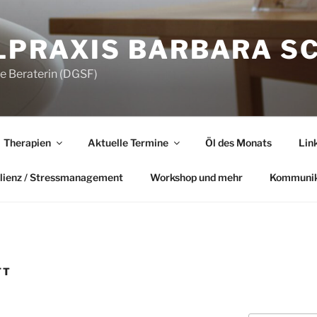
LPRAXIS BARBARA S
he Beraterin (DGSF)
Therapien
Aktuelle Termine
Öl des Monats
Lin
lienz / Stressmanagement
Workshop und mehr
Kommunik
FT