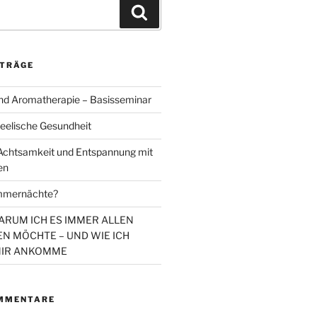
Suchen
ITRÄGE
d Aromatherapie – Basisseminar
eelische Gesundheit
chtsamkeit und Entspannung mit
en
mmernächte?
WARUM ICH ES IMMER ALLEN
N MÖCHTE – UND WIE ICH
MIR ANKOMME
MMENTARE