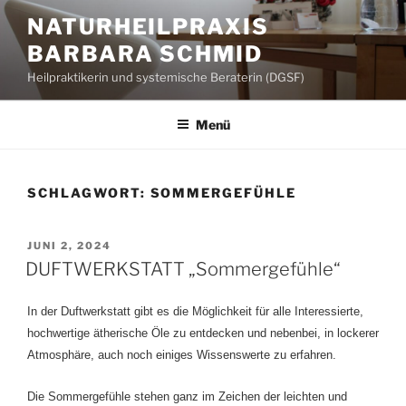
Zum
NATURHEILPRAXIS
Inhalt
BARBARA SCHMID
springen
Heilpraktikerin und systemische Beraterin (DGSF)
Menü
SCHLAGWORT:
SOMMERGEFÜHLE
VERÖFFENTLICHT
JUNI 2, 2024
AM
DUFTWERKSTATT „Sommergefühle“
In der Duftwerkstatt gibt es die Möglichkeit für alle Interessierte,
hochwertige ätherische Öle zu entdecken und nebenbei, in lockerer
Atmosphäre, auch noch einiges Wissenswerte zu erfahren.
Die Sommergefühle stehen ganz im Zeichen der leichten und