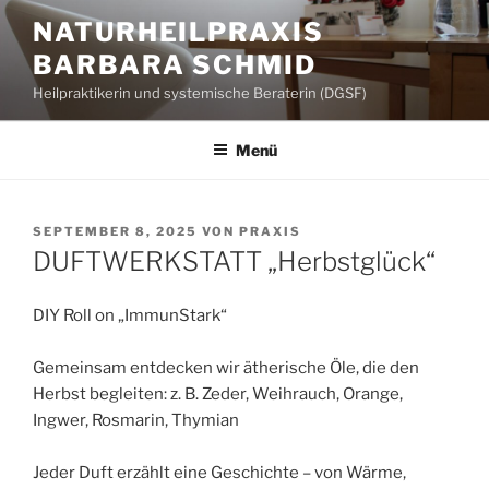
Zum
NATURHEILPRAXIS
Inhalt
BARBARA SCHMID
springen
Heilpraktikerin und systemische Beraterin (DGSF)
Menü
VERÖFFENTLICHT
SEPTEMBER 8, 2025
VON
PRAXIS
AM
DUFTWERKSTATT „Herbstglück“
DIY Roll on „ImmunStark“
Gemeinsam entdecken wir ätherische Öle, die den
Herbst begleiten: z. B. Zeder, Weihrauch, Orange,
Ingwer, Rosmarin, Thymian
Jeder Duft erzählt eine Geschichte – von Wärme,