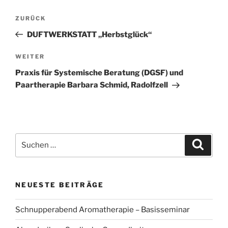
Beitragsnavigation
Vorheriger
ZURÜCK
Beitrag
DUFTWERKSTATT „Herbstglück“
Nächster
WEITER
Beitrag
Praxis für Systemische Beratung (DGSF) und
Paartherapie Barbara Schmid, Radolfzell
Suchen
Suche
nach:
NEUESTE BEITRÄGE
Schnupperabend Aromatherapie – Basisseminar