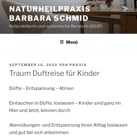
Zum
NATURHEILPRAXIS
Inhalt
BARBARA SCHMID
springen
Heilpraktikerin und systemische Beraterin (DGSF)
Menü
VERÖFFENTLICHT
SEPTEMBER 16, 2025
VON
PRAXIS
AM
Traum Duftreise für Kinder
Düfte – Entspannung – Atmen
Eintauchen in Düfte, loslassen – Kinder sind ganz im
Hier und Jetzt, können durch
Atemübungen und Entspannung ihren Alltag loslassen
und gut bei sich ankommen.