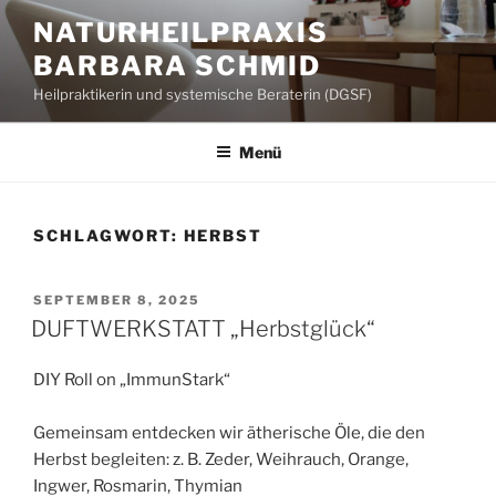
Zum
NATURHEILPRAXIS
Inhalt
BARBARA SCHMID
springen
Heilpraktikerin und systemische Beraterin (DGSF)
Menü
SCHLAGWORT:
HERBST
VERÖFFENTLICHT
SEPTEMBER 8, 2025
AM
DUFTWERKSTATT „Herbstglück“
DIY Roll on „ImmunStark“
Gemeinsam entdecken wir ätherische Öle, die den
Herbst begleiten: z. B. Zeder, Weihrauch, Orange,
Ingwer, Rosmarin, Thymian