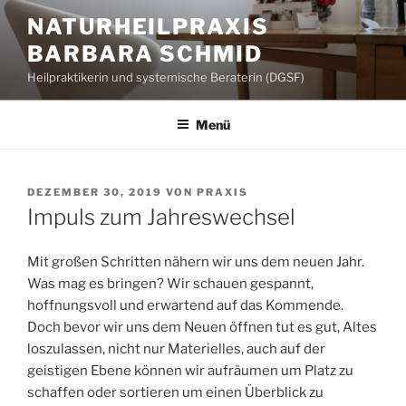
Zum
NATURHEILPRAXIS
Inhalt
BARBARA SCHMID
springen
Heilpraktikerin und systemische Beraterin (DGSF)
Menü
VERÖFFENTLICHT
DEZEMBER 30, 2019
VON
PRAXIS
AM
Impuls zum Jahreswechsel
Mit großen Schritten nähern wir uns dem neuen Jahr.
Was mag es bringen? Wir schauen gespannt,
hoffnungsvoll und erwartend auf das Kommende.
Doch bevor wir uns dem Neuen öffnen tut es gut, Altes
loszulassen, nicht nur Materielles, auch auf der
geistigen Ebene können wir aufräumen um Platz zu
schaffen oder sortieren um einen Überblick zu