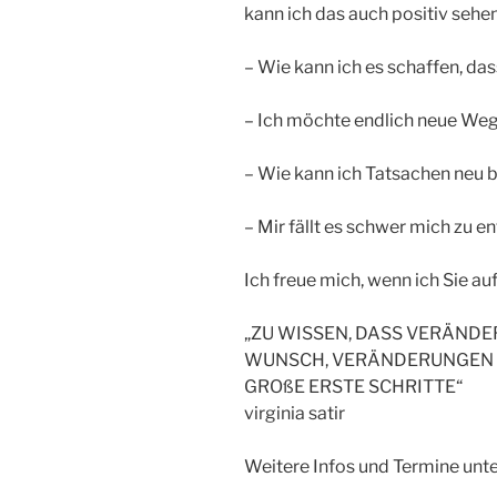
kann ich das auch positiv sehe
– Wie kann ich es schaffen, da
– Ich möchte endlich neue Weg
– Wie kann ich Tatsachen neu b
– Mir fällt es schwer mich zu e
Ich freue mich, wenn ich Sie a
„ZU WISSEN, DASS VERÄNDE
WUNSCH, VERÄNDERUNGEN V
GROßE ERSTE SCHRITTE“
virginia satir
Weitere Infos und Termine unte