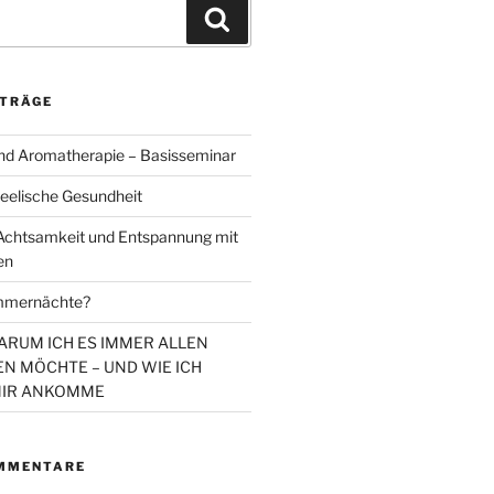
Suchen
ITRÄGE
d Aromatherapie – Basisseminar
eelische Gesundheit
chtsamkeit und Entspannung mit
en
mmernächte?
WARUM ICH ES IMMER ALLEN
N MÖCHTE – UND WIE ICH
MIR ANKOMME
MMENTARE