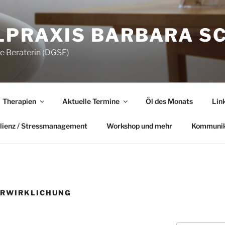
LPRAXIS BARBARA S
he Beraterin (DGSF)
Therapien
Aktuelle Termine
Öl des Monats
Lin
lienz / Stressmanagement
Workshop und mehr
Kommunik
ERWIRKLICHUNG