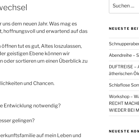
Suchen
wechsel
nach:
ir uns dem neuen Jahr. Was mag es
NEUESTE BE
, hoffnungsvoll und erwartend auf das
Schnupperaben
ffnen tut es gut, Altes loszulassen,
 der geistigen Ebene können wir
Abendreihe – S
n oder sortieren um einen Überblick zu
DUFTREISE – A
ätherischen Öl
glichkeiten und Chancen.
Schlaflose So
Workshop – 
RECHT MACHE
ine Entwicklung notwendig?
WIEDER BEI 
esser gelingen?
NEUESTE KO
Herkunftsfamilie auf mein Leben und