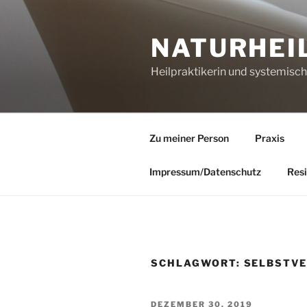
Zum
Inhalt
NATURHEI
springen
Heilpraktikerin und systemisc
Zu meiner Person
Praxis
Impressum/Datenschutz
Resi
SCHLAGWORT:
SELBSTV
VERÖFFENTLICHT
DEZEMBER 30, 2019