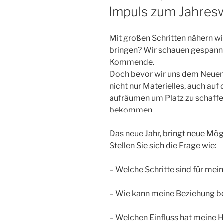
AM
Impuls zum Jahres
Mit großen Schritten nähern w
bringen? Wir schauen gespannt
Kommende.
Doch bevor wir uns dem Neuen ö
nicht nur Materielles, auch auf
aufräumen um Platz zu schaffe
bekommen
Das neue Jahr, bringt neue Mö
Stellen Sie sich die Frage wie:
– Welche Schritte sind für me
– Wie kann meine Beziehung b
– Welchen Einfluss hat meine 