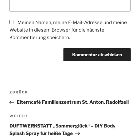
Meinen Namen, meine E-Mail-Adresse und meine
Website in diesem Browser für die nächste
Kommentierung speichern.
Beitragsnavigation
Vorheriger
ZURÜCK
Beitrag
Elterncafé Familienzentrum St. Anton, Radolfzell
Nächster
WEITER
Beitrag
DUFTWERKSTATT „Sommerglück“ – DIY Body
Splash Spray für heiße Tage