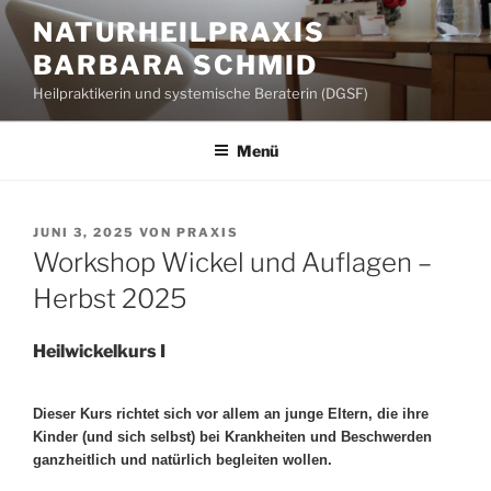
Zum
NATURHEILPRAXIS
Inhalt
BARBARA SCHMID
springen
Heilpraktikerin und systemische Beraterin (DGSF)
Menü
VERÖFFENTLICHT
JUNI 3, 2025
VON
PRAXIS
AM
Workshop Wickel und Auflagen –
Herbst 2025
Heilwickelkurs I
Dieser Kurs richtet sich vor allem an junge Eltern, die ihre
Kinder (und sich selbst) bei Krankheiten und Beschwerden
ganzheitlich und natürlich begleiten wollen.