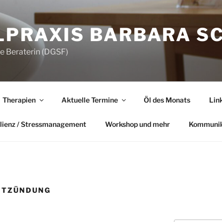
LPRAXIS BARBARA S
he Beraterin (DGSF)
Therapien
Aktuelle Termine
Öl des Monats
Lin
lienz / Stressmanagement
Workshop und mehr
Kommunik
NTZÜNDUNG