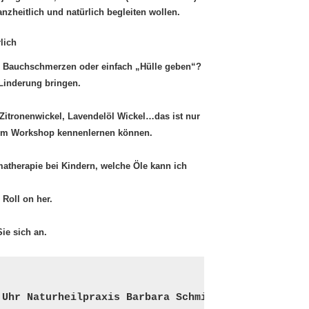
zheitlich und natürlich begleiten wollen.
lich
, Bauchschmerzen oder einfach „Hülle geben“?
 Linderung bringen.
itronenwickel, Lavendelöl Wickel…das ist nur
esem Workshop kennenlernen können.
atherapie bei Kindern, welche Öle kann ich
 Roll on her.
ie sich an.
 Uhr Naturheilpraxis Barbara Schmid