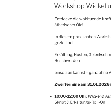
AM
Workshop Wickel u
Entdecke die wohltuende Kraft 
ätherischer Öle!
In diesem praxisnahen Worksho
gezielt bei
Erkältung, Husten, Gelenksch
Beschwerden
einsetzen kannst – ganz ohne 
Zwei Termine am 31.01.2026 i
10:00-12:00 Uhr
:
Wickel & Auf
Skript & Erkältungs-Roll-On