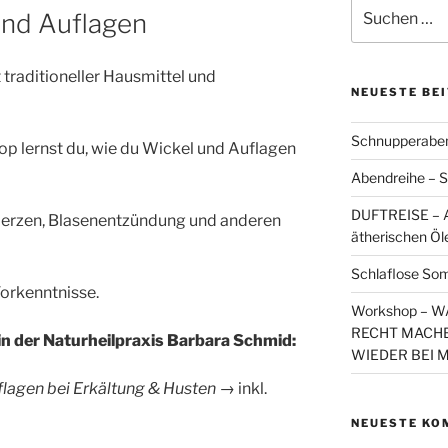
Suchen
nd Auflagen
nach:
traditioneller Hausmittel und
NEUESTE BE
Schnupperaben
p lernst du, wie du Wickel und Auflagen
Abendreihe – S
DUFTREISE – A
merzen, Blasenentzündung und anderen
ätherischen Öl
Schlaflose So
Vorkenntnisse.
Workshop – 
RECHT MACHE
n der Naturheilpraxis Barbara Schmid:
WIEDER BEI 
lagen bei Erkältung & Husten
→ inkl.
NEUESTE KO