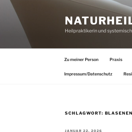
Zum
Inhalt
NATURHEI
springen
Heilpraktikerin und systemisc
Zu meiner Person
Praxis
Impressum/Datenschutz
Resi
SCHLAGWORT:
BLASENE
VERÖFFENTLICHT
JANUAR 22, 2026