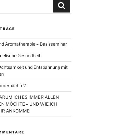
Suchen
ITRÄGE
d Aromatherapie – Basisseminar
eelische Gesundheit
chtsamkeit und Entspannung mit
en
mmernächte?
WARUM ICH ES IMMER ALLEN
N MÖCHTE – UND WIE ICH
MIR ANKOMME
MMENTARE