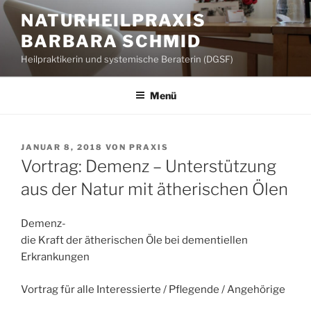
Zum
NATURHEILPRAXIS
Inhalt
BARBARA SCHMID
springen
Heilpraktikerin und systemische Beraterin (DGSF)
Menü
VERÖFFENTLICHT
JANUAR 8, 2018
VON
PRAXIS
AM
Vortrag: Demenz – Unterstützung
aus der Natur mit ätherischen Ölen
Demenz-
die Kraft der ätherischen Öle bei dementiellen
Erkrankungen
Vortrag für alle Interessierte / Pflegende / Angehörige