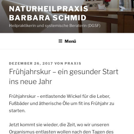
Zum
NATURHEILPRAXIS
Inhalt
BARBARA SCHMID
springen
Heilpraktikerin und systemische Beraterin (DGSF)
Menü
VERÖFFENTLICHT
DEZEMBER 26, 2017
VON
PRAXIS
AM
Frühjahrskur – ein gesunder Start
ins neue Jahr
Frühjahrskur – entlastende Wickel für die Leber,
Fußbäder und ätherische Öle um fit ins Frühjahr zu
starten.
Jetzt kommt sie wieder, die Zeit, wo wir unseren
Organismus entlasten wollen nach den Tagen des