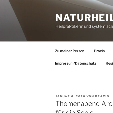
Zum
Inhalt
NATURHEI
springen
Heilpraktikerin und systemisc
Zu meiner Person
Praxis
Impressum/Datenschutz
Resi
VERÖFFENTLICHT
JANUAR 6, 2026
VON
PRAXIS
AM
Themenabend Arom
für die Seele