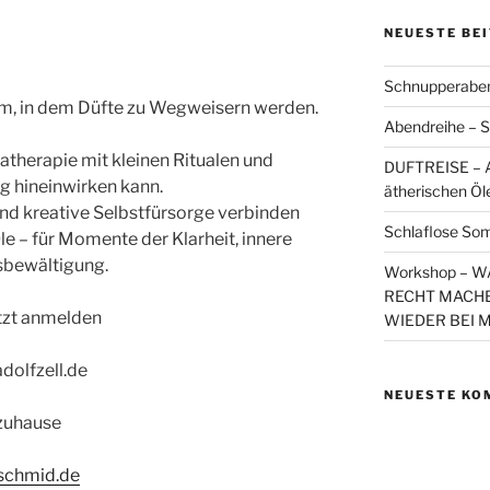
NEUESTE BE
Schnupperaben
um, in dem Düfte zu Wegweisern werden.
Abendreihe – S
atherapie mit kleinen Ritualen und
DUFTREISE – A
g hineinwirken kann.
ätherischen Öl
nd kreative Selbstfürsorge verbinden
Schlaflose So
Öle – für Momente der Klarheit, innere
sbewältigung.
Workshop – 
RECHT MACHE
etzt anmelden
WIEDER BEI 
dolfzell.de
NEUESTE KO
 zuhause
aschmid.de