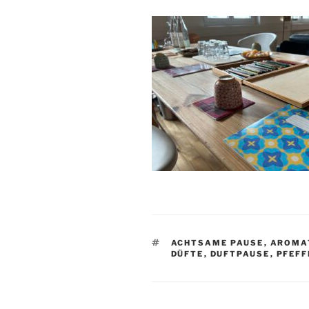
SCHLAGWÖRTER
ACHTSAME PAUSE
,
AROMAT
DÜFTE
,
DUFTPAUSE
,
PFEFF