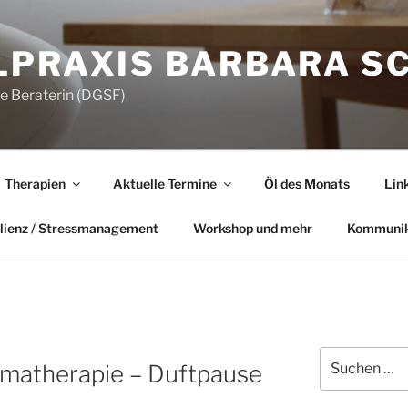
LPRAXIS BARBARA S
he Beraterin (DGSF)
Therapien
Aktuelle Termine
Öl des Monats
Lin
lienz / Stressmanagement
Workshop und mehr
Kommunik
Suchen
atherapie – Duftpause
nach: