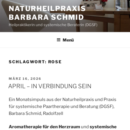
Zum
NATURHEILPRAXIS
Inhalt
BARBARA SCHMID
springen
Heilpraktikerin und systemische Beraterin (DGSF)
Menü
SCHLAGWORT:
ROSE
VERÖFFENTLICHT
MÄRZ 16, 2026
AM
APRIL – IN VERBINDUNG SEIN
Ein Monatsimpuls aus der Naturheilpraxis und Praxis
für systemische Paartherapie und Beratung (DGSF),
Barbara Schmid, Radolfzell
Aromatherapie für den Herzraum
und
systemische