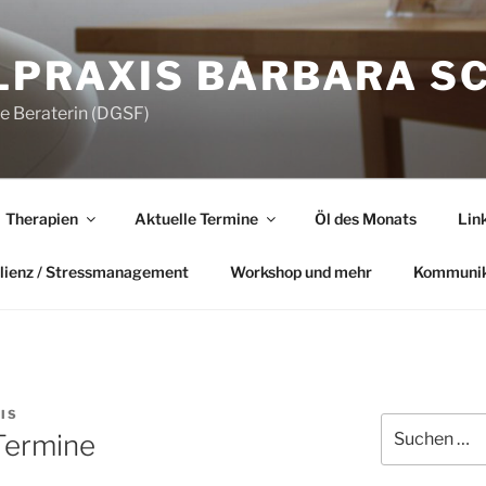
LPRAXIS BARBARA S
he Beraterin (DGSF)
Therapien
Aktuelle Termine
Öl des Monats
Lin
lienz / Stressmanagement
Workshop und mehr
Kommunik
IS
Suchen
Termine
nach: