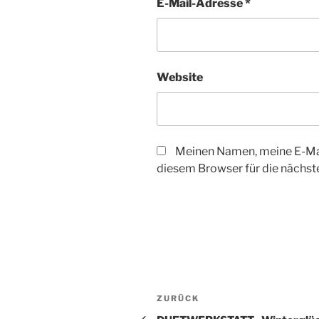
E-Mail-Adresse
*
Website
Meinen Namen, meine E-Mai
diesem Browser für die nächs
Beitragsnavigation
Vorheriger
ZURÜCK
Beitrag