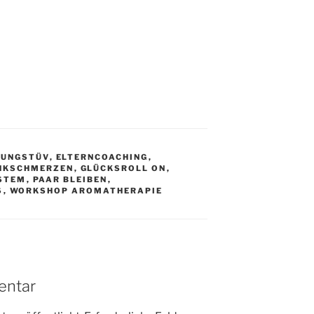
HUNGSTÜV
,
ELTERNCOACHING
,
NKSCHMERZEN
,
GLÜCKSROLL ON
,
STEM
,
PAAR BLEIBEN
,
S
,
WORKSHOP AROMATHERAPIE
entar