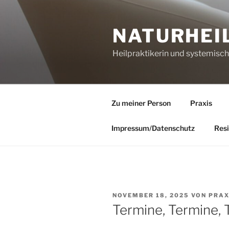
Zum
Inhalt
NATURHEI
springen
Heilpraktikerin und systemisc
Zu meiner Person
Praxis
Impressum/Datenschutz
Resi
VERÖFFENTLICHT
NOVEMBER 18, 2025
VON
PRAX
AM
Termine, Termine, 