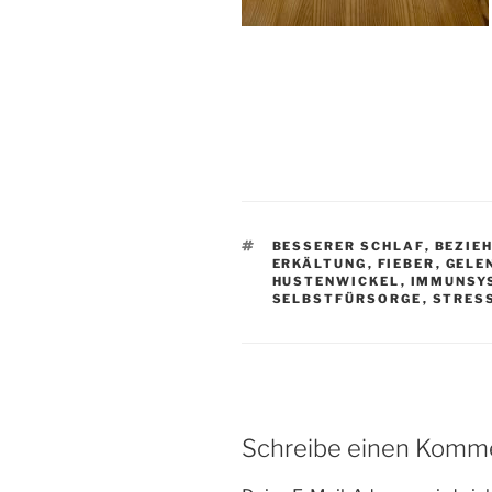
SCHLAGWÖRTER
BESSERER SCHLAF
,
BEZIE
ERKÄLTUNG
,
FIEBER
,
GELE
HUSTENWICKEL
,
IMMUNSY
SELBSTFÜRSORGE
,
STRES
Schreibe einen Komm