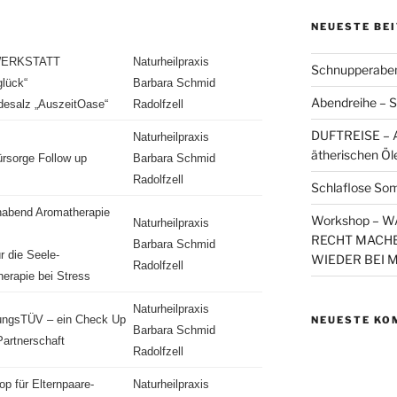
NEUESTE BE
ERKSTATT
Naturheilpraxis
Schnupperaben
glück“
Barbara Schmid
Abendreihe – S
esalz „AuszeitOase“
Radolfzell
DUFTREISE – A
Naturheilpraxis
ätherischen Öl
ürsorge Follow up
Barbara Schmid
Radolfzell
Schlaflose So
abend Aromatherapie
Workshop – 
Naturheilpraxis
RECHT MACHE
Barbara Schmid
r die Seele-
WIEDER BEI 
Radolfzell
erapie bei Stress
Naturheilpraxis
ungsTÜV – ein Check Up
NEUESTE KO
Barbara Schmid
Partnerschaft
Radolfzell
p für Elternpaare-
Naturheilpraxis