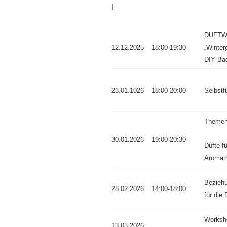
l
DUFTW
12.12.2025
18:00-19:30
„Winter
DIY Bad
23.01.1026
18:00-20:00
Selbstf
Themen
30.01.2026
19:00-20:30
Düfte fü
Aromath
Bezieh
28.02.2026
14:00-18:00
für die 
Worksho
13.03.2026