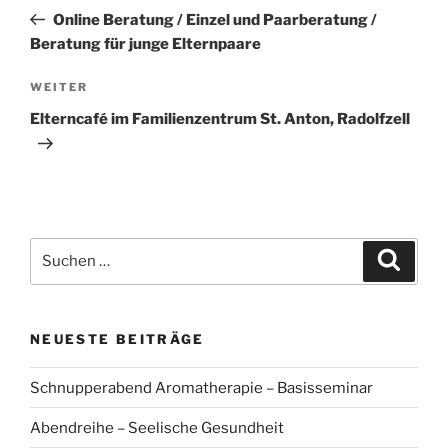
Beitrag
Online Beratung / Einzel und Paarberatung /
Beratung für junge Elternpaare
Nächster
WEITER
Beitrag
Elterncafé im Familienzentrum St. Anton, Radolfzell
Suchen
Suche
nach:
NEUESTE BEITRÄGE
Schnupperabend Aromatherapie – Basisseminar
Abendreihe – Seelische Gesundheit