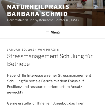
Zum
NATURHEILPRAXIS
Inhalt
BARBARA SCHMID
springen
Heilpraktikerin und systemische Beraterin (DGSF)
Menü
VERÖFFENTLICHT
JANUAR 30, 2024
VON
PRAXIS
AM
Stressmanagement Schulung für
Betriebe
Habe ich Ihr Interesse an einer Stressmanagement
Schulung für soziale Berufe mit dem Fokus auf
Resilienz und ressourcenorientiertem Ansatz
geweckt?
Gerne erstelle ich Ihnen ein Angebot, das Ihren