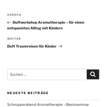
Beitragsnavigation
Vorheriger
ZURÜCK
Beitrag
Duftworkshop Aromatherapie – für einen
entspannten Alltag mit Kindern
Nächster
WEITER
Beitrag
Duft Traumreisen für Kinder
Suchen
Suche
nach:
NEUESTE BEITRÄGE
Schnupperabend Aromatherapie – Basisseminar