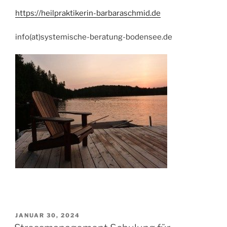
https://heilpraktikerin-barbaraschmid.de
info(at)systemische-beratung-bodensee.de
VERÖFFENTLICHT
JANUAR 30, 2024
AM