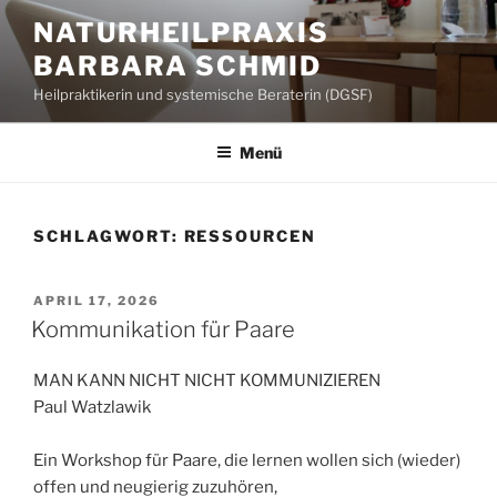
Zum
NATURHEILPRAXIS
Inhalt
BARBARA SCHMID
springen
Heilpraktikerin und systemische Beraterin (DGSF)
Menü
SCHLAGWORT:
RESSOURCEN
VERÖFFENTLICHT
APRIL 17, 2026
AM
Kommunikation für Paare
MAN KANN NICHT NICHT KOMMUNIZIEREN
Paul Watzlawik
Ein Workshop für Paare, die lernen wollen sich (wieder)
offen und neugierig zuzuhören,