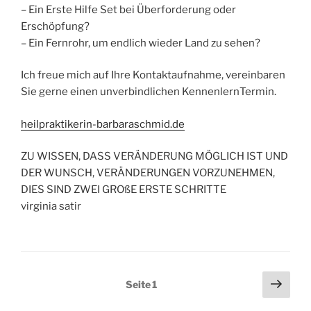
– Ein Erste Hilfe Set bei Überforderung oder
Erschöpfung?
– Ein Fernrohr, um endlich wieder Land zu sehen?
Ich freue mich auf Ihre Kontaktaufnahme, vereinbaren
Sie gerne einen unverbindlichen KennenlernTermin.
heilpraktikerin-barbaraschmid.de
ZU WISSEN, DASS VERÄNDERUNG MÖGLICH IST UND
DER WUNSCH, VERÄNDERUNGEN VORZUNEHMEN,
DIES SIND ZWEI GROßE ERSTE SCHRITTE
virginia satir
Seitennummerierung
Näch
Seite
1
Seit
der