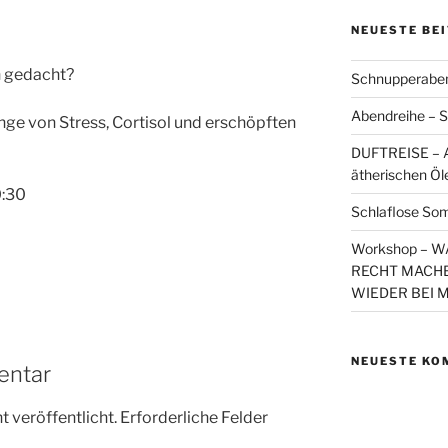
NEUESTE BE
n gedacht?
Schnupperaben
Abendreihe – S
e von Stress, Cortisol und erschöpften
DUFTREISE – A
ätherischen Öl
0:30
Schlaflose So
Workshop – 
RECHT MACHE
WIEDER BEI 
NEUESTE KO
entar
 veröffentlicht.
Erforderliche Felder