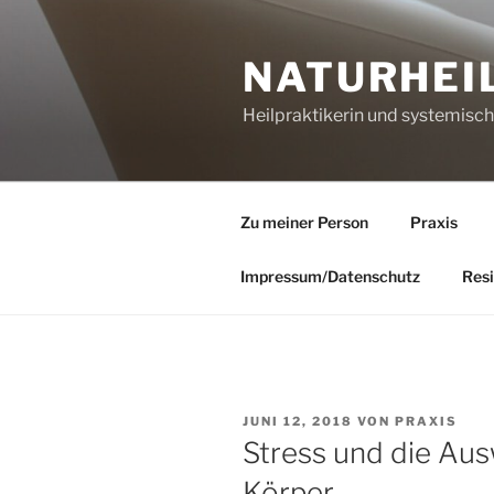
Zum
Inhalt
NATURHEI
springen
Heilpraktikerin und systemisc
Zu meiner Person
Praxis
Impressum/Datenschutz
Resi
VERÖFFENTLICHT
JUNI 12, 2018
VON
PRAXIS
AM
Stress und die Au
Körper