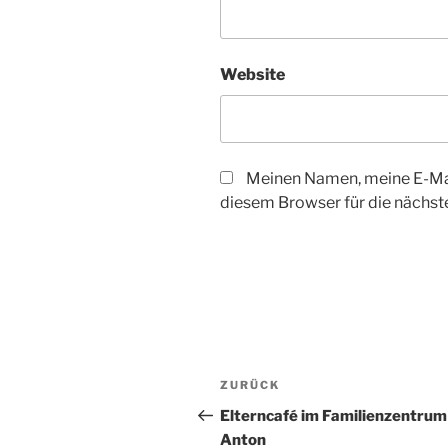
Website
Meinen Namen, meine E-Mai
diesem Browser für die nächs
Beitragsnavigation
Vorheriger
ZURÜCK
Beitrag
Elterncafé im Familienzentrum
Anton