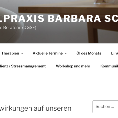
LPRAXIS BARBARA S
he Beraterin (DGSF)
Therapien
Aktuelle Termine
Öl des Monats
Lin
lienz / Stressmanagement
Workshop und mehr
Kommunik
Suchen
swirkungen auf unseren
nach: