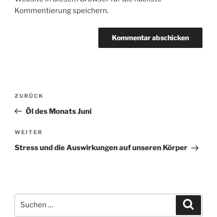
Kommentierung speichern.
Beitragsnavigation
Vorheriger
ZURÜCK
Beitrag
Öl des Monats Juni
Nächster
WEITER
Beitrag
Stress und die Auswirkungen auf unseren Körper
Suchen
Suche
nach: