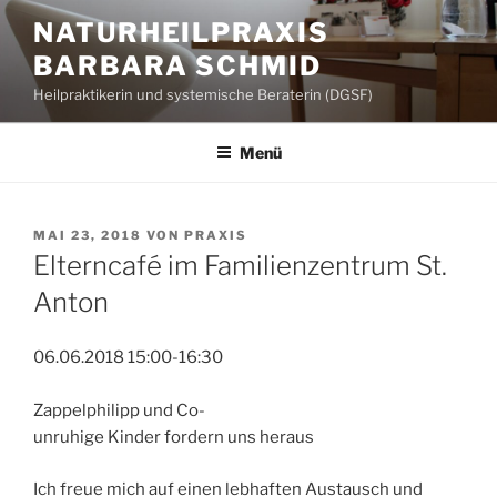
Zum
NATURHEILPRAXIS
Inhalt
BARBARA SCHMID
springen
Heilpraktikerin und systemische Beraterin (DGSF)
Menü
VERÖFFENTLICHT
MAI 23, 2018
VON
PRAXIS
AM
Elterncafé im Familienzentrum St.
Anton
06.06.2018 15:00-16:30
Zappelphilipp und Co-
unruhige Kinder fordern uns heraus
Ich freue mich auf einen lebhaften Austausch und