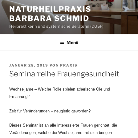
Zum
NATURHEILPRAXIS
Inhalt
BARBARA SCHMID
springen
Heilpraktikerin und systemische Beraterin (DGSF)
Menü
VERÖFFENTLICHT
JANUAR 28, 2019
VON
PRAXIS
AM
Seminarreihe Frauengesundheit
Wechseljahre – Welche Rolle spielen ätherische Öle und
Ernährung?
Zeit für Veränderungen – neugierig geworden?
Dieses Seminar ist an alle interessierte Frauen gerichtet, die
Veränderungen, welche die Wechseljahre mit sich bringen