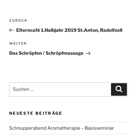
Beitragsnavigation
Vorheriger
ZURÜCK
Beitrag
Elterncafé 1.Halbjahr 2019 St.Anton, Radolfzell
Nächster
WEITER
Beitrag
Das Schröpfen / Schröpfmassage
Suchen
Suche
nach:
NEUESTE BEITRÄGE
Schnupperabend Aromatherapie – Basisseminar