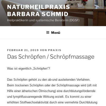
Zum
NATURHEILPRAXIS
Inhalt
BARBARA SCHMID
springen
Heilpraktikerin und systemische Beraterin (DGSF)
Menü
VERÖFFENTLICHT
FEBRUAR 21, 2019
VON
PRAXIS
AM
Das Schröpfen / Schröpfmassage
Was ist eigentlich „Schröpfen“?
Das Schröpfen gehört zu den ab-und ausleitenden Verfahren.
Beim trockenen Schröpfen oder der Schröpfmassage wird (oft mit
Hilfe einer ätherischen Ölmischung) eine durchblutungsfördernde
und lymphflussanregende Wirkung erzielt. Es kommt zu einer
erhöhten Stoffwechselaktivität durch eine vermehrte Durchblutung