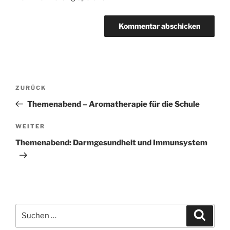
Beitragsnavigation
Vorheriger
ZURÜCK
Beitrag
Themenabend – Aromatherapie für die Schule
Nächster
WEITER
Beitrag
Themenabend: Darmgesundheit und Immunsystem
Suchen
Suche
nach: