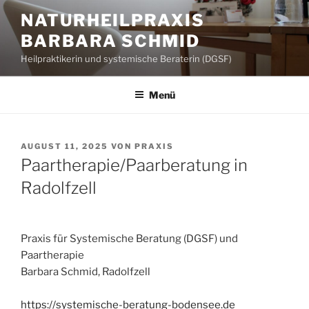
Zum
NATURHEILPRAXIS
Inhalt
BARBARA SCHMID
springen
Heilpraktikerin und systemische Beraterin (DGSF)
Menü
VERÖFFENTLICHT
AUGUST 11, 2025
VON
PRAXIS
AM
Paartherapie/Paarberatung in
Radolfzell
Praxis für Systemische Beratung (DGSF) und
Paartherapie
Barbara Schmid, Radolfzell
https://systemische-beratung-bodensee.de