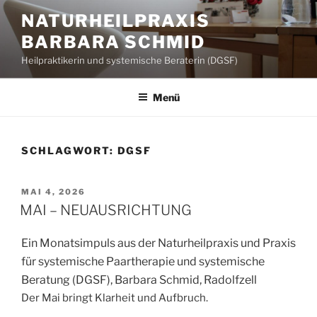
Zum
NATURHEILPRAXIS
Inhalt
BARBARA SCHMID
springen
Heilpraktikerin und systemische Beraterin (DGSF)
Menü
SCHLAGWORT:
DGSF
VERÖFFENTLICHT
MAI 4, 2026
AM
MAI – NEUAUSRICHTUNG
Ein Monatsimpuls aus der Naturheilpraxis und Praxis
für systemische Paartherapie und systemische
Beratung (DGSF), Barbara Schmid, Radolfzell
Der Mai bringt Klarheit und Aufbruch.