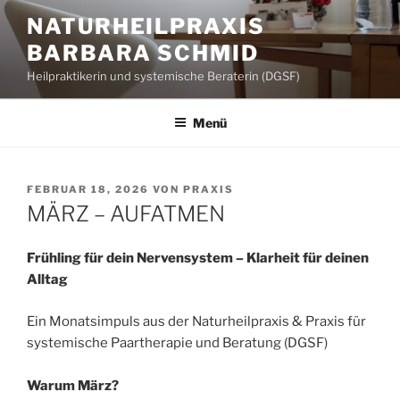
Zum
NATURHEILPRAXIS
Inhalt
BARBARA SCHMID
springen
Heilpraktikerin und systemische Beraterin (DGSF)
Menü
VERÖFFENTLICHT
FEBRUAR 18, 2026
VON
PRAXIS
AM
MÄRZ – AUFATMEN
Frühling für dein Nervensystem – Klarheit für deinen
Alltag
Ein Monatsimpuls aus der Naturheilpraxis & Praxis für
systemische Paartherapie und Beratung (DGSF)
Warum März?