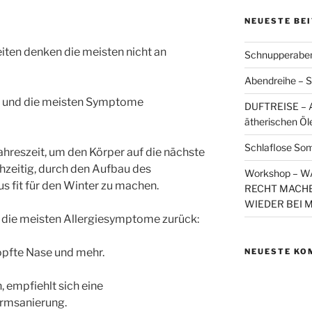
NEUESTE BE
iten denken die meisten nicht an
Schnupperaben
Abendreihe – S
ist und die meisten Symptome
DUFTREISE – A
ätherischen Öl
Schlaflose So
ahreszeit, um den Körper auf die nächste
hzeitig, durch den Aufbau des
Workshop – 
fit für den Winter zu machen.
RECHT MACHE
WIEDER BEI 
 die meisten Allergiesymptome zurück:
opfte Nase und mehr.
NEUESTE KO
 empfiehlt sich eine
rmsanierung.