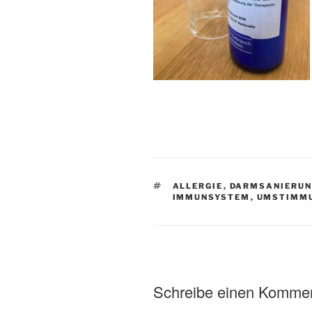
SCHLAGWÖRTER
ALLERGIE
,
DARMSANIERU
IMMUNSYSTEM
,
UMSTIMM
Schreibe einen Komme