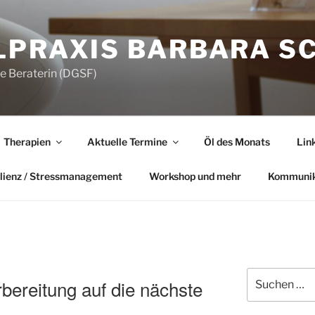
LPRAXIS BARBARA S
he Beraterin (DGSF)
Therapien
Aktuelle Termine
Öl des Monats
Lin
lienz / Stressmanagement
Workshop und mehr
Kommunik
Suchen
ereitung auf die nächste
nach: