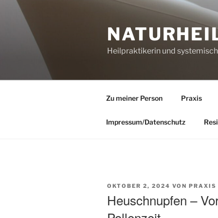
Zum
Inhalt
NATURHEI
springen
Heilpraktikerin und systemisc
Zu meiner Person
Praxis
Impressum/Datenschutz
Resi
VERÖFFENTLICHT
OKTOBER 2, 2024
VON
PRAXIS
AM
Heuschnupfen – Vorb
Pollenzeit