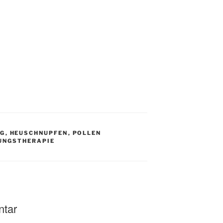
NG
,
HEUSCHNUPFEN
,
POLLEN
UNGSTHERAPIE
ntar