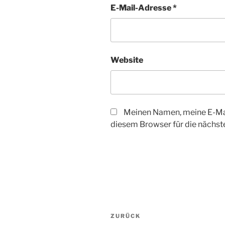
E-Mail-Adresse
*
Website
Meinen Namen, meine E-Mai
diesem Browser für die nächs
Beitragsnavigation
Vorheriger
ZURÜCK