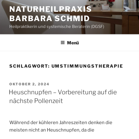
Zum
NATURHEILPRAXIS
Inhalt
BARBARA SCHMID
springen
Heilpraktikerin und systemische Beraterin (DGSF)
Menü
SCHLAGWORT:
UMSTIMMUNGSTHERAPIE
VERÖFFENTLICHT
OKTOBER 2, 2024
AM
Heuschnupfen – Vorbereitung auf die
nächste Pollenzeit
Während der kühleren Jahreszeiten denken die
meisten nicht an Heuschnupfen, da die