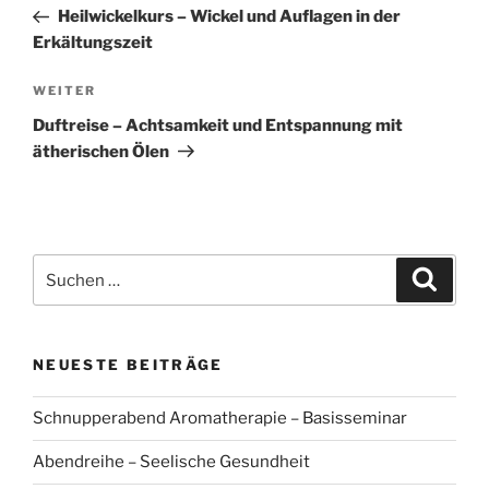
Beitrag
Heilwickelkurs – Wickel und Auflagen in der
Erkältungszeit
Nächster
WEITER
Beitrag
Duftreise – Achtsamkeit und Entspannung mit
ätherischen Ölen
Suchen
Suche
nach:
NEUESTE BEITRÄGE
Schnupperabend Aromatherapie – Basisseminar
Abendreihe – Seelische Gesundheit