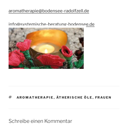
aromatherapie@bodensee-radolfzell.de
info@systemische-beratung-bodensee.de
SCHLAGWÖRTER
AROMATHERAPIE
,
ÄTHERISCHE ÖLE
,
FRAUEN
Schreibe einen Kommentar