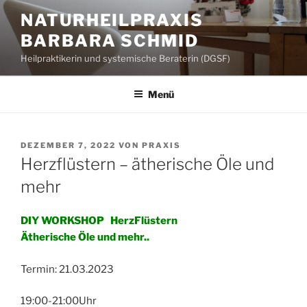
Zum
NATURHEILPRAXIS
Inhalt
BARBARA SCHMID
springen
Heilpraktikerin und systemische Beraterin (DGSF)
Menü
VERÖFFENTLICHT
DEZEMBER 7, 2022
VON
PRAXIS
AM
Herzflüstern – ätherische Öle und
mehr
DIY WORKSHOP HerzFlüstern
Ätherische Öle und mehr..
Termin: 21.03.2023
19:00-21:00Uhr