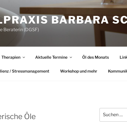
LPRAXIS BARBARA S
he Beraterin (DGSF)
Therapien
Aktuelle Termine
Öl des Monats
Lin
lienz / Stressmanagement
Workshop und mehr
Kommunik
Suchen
rische Öle
nach: