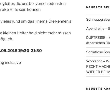
egleiter, die uns bei verschiedensten
NEUESTE BE
oße Hilfe sein können.
Schnupperaben
 vieles rund um das Thema Öle kennen:
s
Abendreihe – S
ie kleinen Helfer bald nicht mehr missen
DUFTREISE – A
öglich.
ätherischen Öl
.05.2018 19:30-21:30
Schlaflose So
Workshop – 
g inclusive
RECHT MACHE
WIEDER BEI 
NEUESTE KO