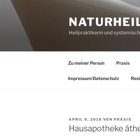
Zum
Inhalt
NATURHEI
springen
Heilpraktikerin und systemisc
Zu meiner Person
Praxis
Impressum/Datenschutz
Resi
VERÖFFENTLICHT
APRIL 9, 2018
VON
PRAXIS
AM
Hausapotheke äthe